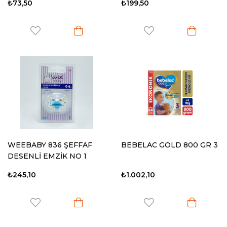
₺73,50
₺199,50
WEEBABY 836 ŞEFFAF
BEBELAC GOLD 800 GR 3
DESENLİ EMZİK NO 1
₺245,10
₺1.002,10