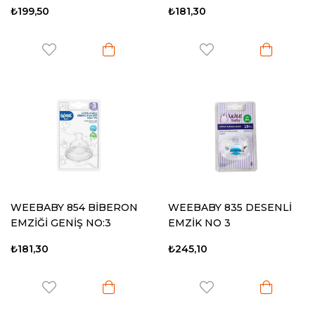
₺199,50
₺181,30
WEEBABY 854 BİBERON
WEEBABY 835 DESENLİ
EMZİĞİ GENİŞ NO:3
EMZİK NO 3
₺181,30
₺245,10