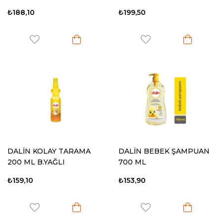
YAĞLI
₺188,10
₺199,50
DALİN KOLAY TARAMA
DALİN BEBEK ŞAMPUAN
200 ML B.YAĞLI
700 ML
₺159,10
₺153,90