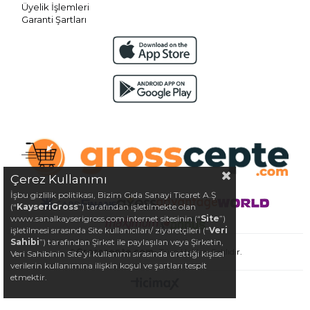
Üyelik İşlemleri
Garanti Şartları
Çerez Kullanımı
İşbu gizlilik politikası, Bizim Gıda Sanayi Ticaret A.Ş
(“
KayseriGross
”) tarafından işletilmekte olan
www.sanalkayserigross.com internet sitesinin (“
Site
”)
işletilmesi sırasında Site kullanıcıları/ ziyaretçileri (“
Veri
Sahibi
”) tarafından Şirket ile paylaşılan veya Şirketin,
©
Grosscepte.com
- Tüm Hakları Saklıdır.
Veri Sahibinin Site’yi kullanımı sırasında ürettiği kişisel
verilerin kullanımına ilişkin koşul ve şartları tespit
etmektir.