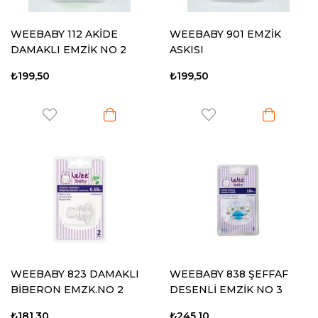
WEEBABY 112 AKİDE
WEEBABY 901 EMZİK
DAMAKLI EMZİK NO 2
ASKISI
₺199,50
₺199,50
WEEBABY 823 DAMAKLI
WEEBABY 838 ŞEFFAF
BİBERON EMZK.NO 2
DESENLİ EMZİK NO 3
₺181,30
₺245,10