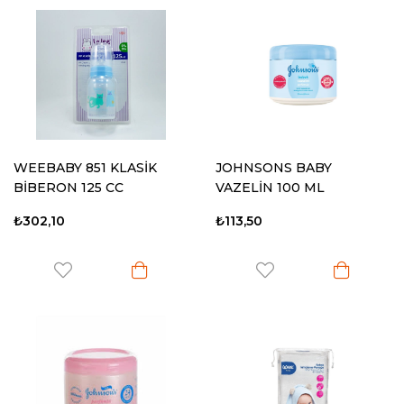
WEEBABY 851 KLASİK
JOHNSONS BABY
BİBERON 125 CC
VAZELİN 100 ML
PARFÜMSÜZ
₺302,10
₺113,50