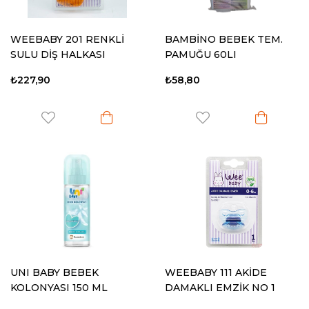
WEEBABY 201 RENKLİ
BAMBİNO BEBEK TEM.
SULU DİŞ HALKASI
PAMUĞU 60LI
₺227,90
₺58,80
UNI BABY BEBEK
WEEBABY 111 AKİDE
KOLONYASI 150 ML
DAMAKLI EMZİK NO 1
BEBEKSİ