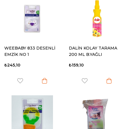
WEEBABY 833 DESENLİ
DALİN KOLAY TARAMA
EMZİK NO 1
200 ML B.YAĞLI
₺245,10
₺159,10