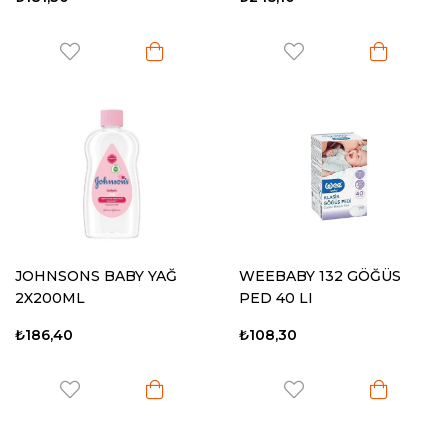
JOHNSONS BABY YAĞ
WEEBABY 132 GÖĞÜS
2X200ML
PED 40 LI
₺186,40
₺108,30