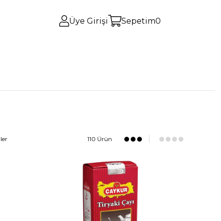
Üye Girişi
Sepetim
0
ler
110 Ürün