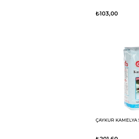
₺103,00
ÇAYKUR KAMELYA 
₺201,60