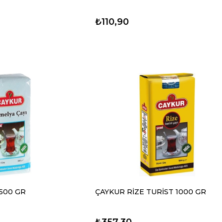
₺110,90
500 GR
ÇAYKUR RİZE TURİST 1000 GR
₺357,30