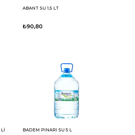
ABANT SU 1,5 LT
₺90,80
Lİ
BADEM PINARI SU 5 L