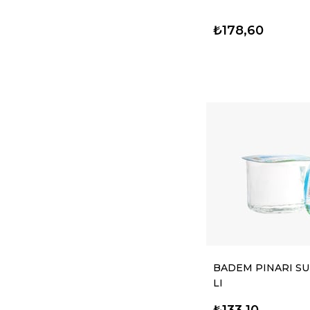
₺178,60
BADEM PINARI SU
LI
₺133,10