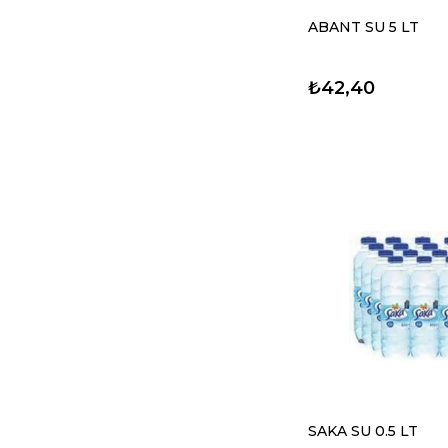
ABANT SU 5 LT
₺42,40
SAKA SU 0.5 LT