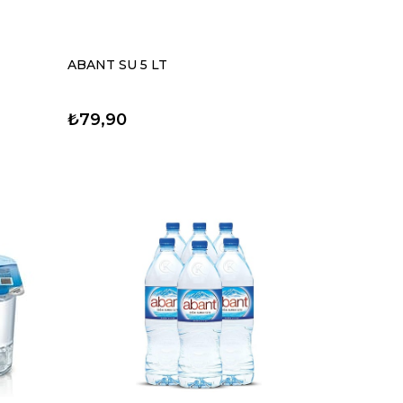
ABANT SU 5 LT
₺79,90