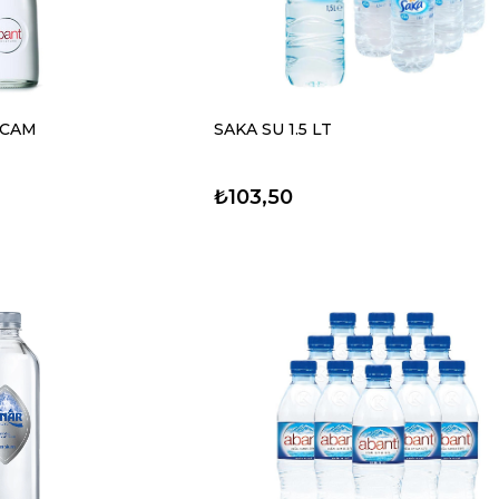
 CAM
SAKA SU 1.5 LT
₺103,50