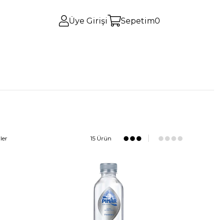
Üye Girişi
Sepetim
0
ler
15 Ürün