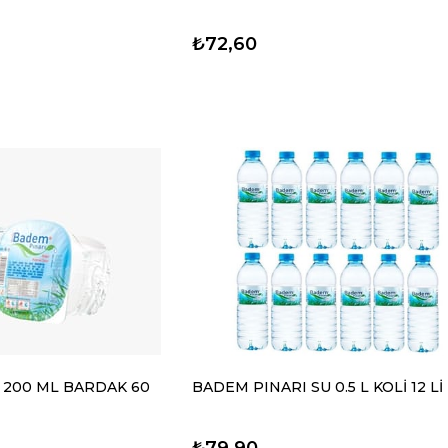
₺72,60
 200 ML BARDAK 60
BADEM PINARI SU 0.5 L KOLİ 12 Lİ
₺79,90