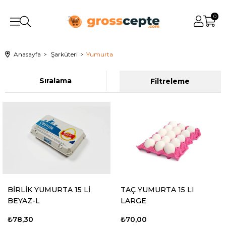
0
Anasayfa
Şarküteri
Yumurta
Sıralama
Filtreleme
BİRLİK YUMURTA 15 Lİ
TAÇ YUMURTA 15 LI
BEYAZ-L
LARGE
₺78,30
₺70,00