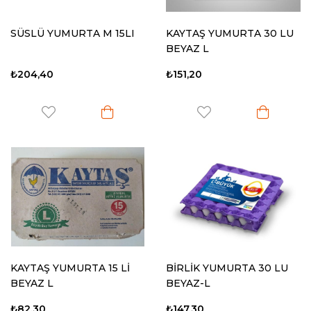
SÜSLÜ YUMURTA M 15LI
KAYTAŞ YUMURTA 30 LU
BEYAZ L
₺204,40
₺151,20
KAYTAŞ YUMURTA 15 Lİ
BİRLİK YUMURTA 30 LU
BEYAZ L
BEYAZ-L
₺82,30
₺147,30