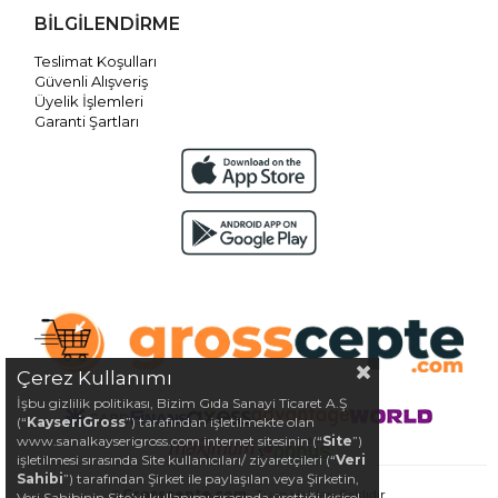
BİLGİLENDİRME
Teslimat Koşulları
Güvenli Alışveriş
Üyelik İşlemleri
Garanti Şartları
Çerez Kullanımı
İşbu gizlilik politikası, Bizim Gıda Sanayi Ticaret A.Ş
(“
KayseriGross
”) tarafından işletilmekte olan
www.sanalkayserigross.com internet sitesinin (“
Site
”)
işletilmesi sırasında Site kullanıcıları/ ziyaretçileri (“
Veri
Sahibi
”) tarafından Şirket ile paylaşılan veya Şirketin,
©
Grosscepte.com
- Tüm Hakları Saklıdır.
Veri Sahibinin Site’yi kullanımı sırasında ürettiği kişisel