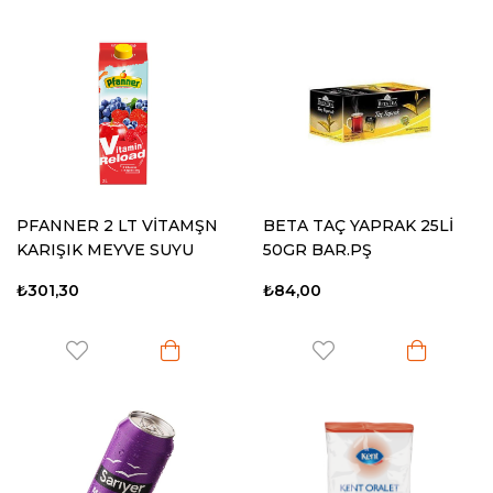
PFANNER 2 LT VİTAMŞN
BETA TAÇ YAPRAK 25Lİ
KARIŞIK MEYVE SUYU
50GR BAR.PŞ
₺301,30
₺84,00