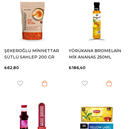
ŞEKEROĞLU MİNNETTAR
YÖRÜKANA BROMELAİN
SÜTLÜ SAHLEP 200 GR
MİX ANANAS 250ML
₺62,80
₺186,40