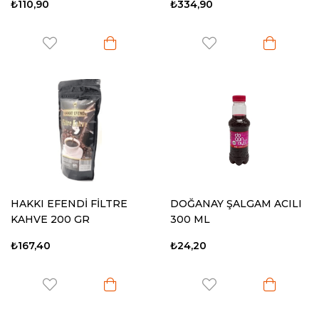
₺110,90
₺334,90
HAKKI EFENDİ FİLTRE
DOĞANAY ŞALGAM ACILI
KAHVE 200 GR
300 ML
₺167,40
₺24,20