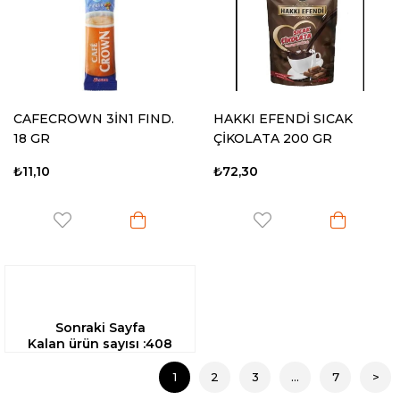
CAFECROWN 3İN1 FIND.
HAKKI EFENDİ SICAK
18 GR
ÇİKOLATA 200 GR
₺11,10
₺72,30
Sonraki Sayfa
Kalan ürün sayısı :
408
1
2
3
...
7
>