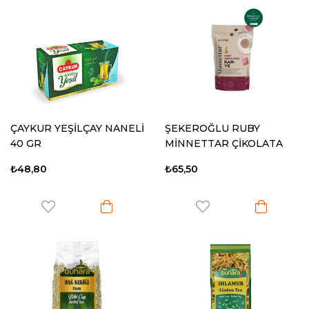
ÇAYKUR YEŞİLÇAY NANELİ
ŞEKEROĞLU RUBY
40 GR
MİNNETTAR ÇİKOLATA
KAHVE 165 GR
₺48,80
₺65,50