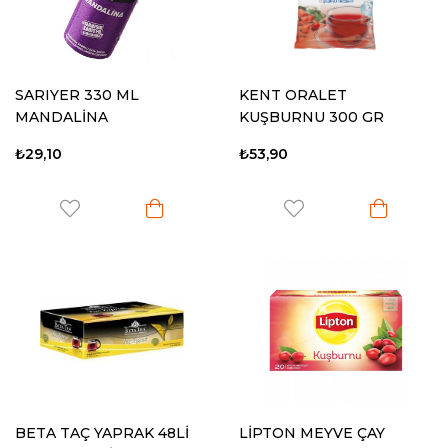
SARIYER 330 ML
KENT ORALET
MANDALİNA
KUŞBURNU 300 GR
₺29,10
₺53,90
BETA TAÇ YAPRAK 48Lİ
LİPTON MEYVE ÇAY