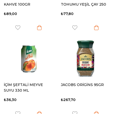
KAHVE 100GR
TOHUMU YEŞİL ÇAY 250
GR
₺89,00
₺77,80
İÇİM ŞEFTALİ MEYVE
JACOBS ORİGİNS 95GR
SUYU 330 ML
₺36,30
₺267,70