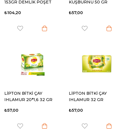
153GR DEMLİK POŞET
KUŞBURNU 50 GR
₺104,20
₺57,00
LİPTON BİTKİ ÇAY
LİPTON BİTKİ ÇAY
IHLAMUR 20*1,6 32 GR
IHLAMUR 32 GR
₺57,00
₺57,00