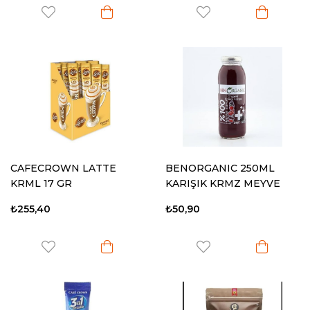
CAFECROWN LATTE
BENORGANIC 250ML
KRML 17 GR
KARIŞIK KRMZ MEYVE
SUYU
₺255,40
₺50,90