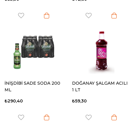
İNİŞDİBİ SADE SODA 200
DOĞANAY ŞALGAM ACILI
ML
1 LT
₺290,40
₺59,30