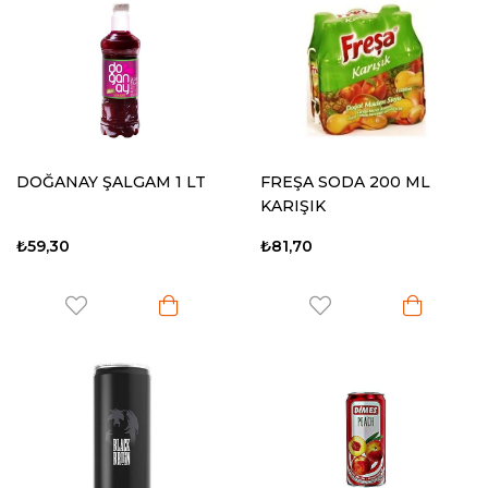
DOĞANAY ŞALGAM 1 LT
FREŞA SODA 200 ML
KARIŞIK
₺59,30
₺81,70