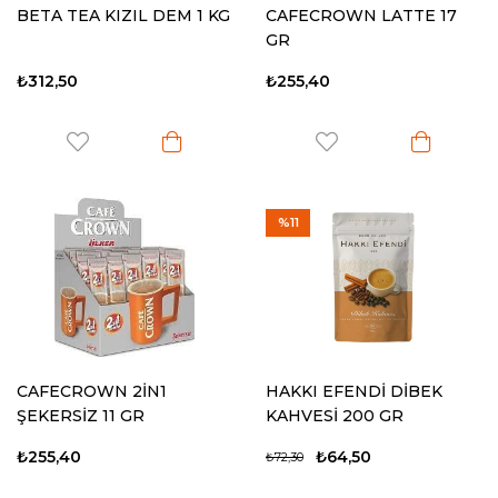
BETA TEA KIZIL DEM 1 KG
CAFECROWN LATTE 17
GR
₺312,50
₺255,40
%11
CAFECROWN 2İN1
HAKKI EFENDİ DİBEK
ŞEKERSİZ 11 GR
KAHVESİ 200 GR
₺255,40
₺64,50
₺72,30