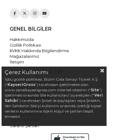
GENEL BİLGİLER
Hakkımızda
Gizlilik Politikası
KVKK Hakkında Bilgilendirme
Mağazalarımız
İletişim
Çerez Kullanımı
ALIŞVERİŞ BİLGİLERİ
İşbu gizlilik politikası, Bizim Gıda Sanayi Ticaret A.Ş
İade ve Değişim Koşulları
(“
KayseriGross
”) tarafından işletilmekte olan
Çerez(Cookie) Kullanımı
www.sanalkayserigross.com internet sitesinin (“
Site
”)
işletilmesi sırasında Site kullanıcıları/ ziyaretçileri (“
Veri
BİLGİLENDİRME
Sahibi
”) tarafından Şirket ile paylaşılan veya Şirketin,
Veri Sahibinin Site’yi kullanımı sırasında ürettiği kişisel
Teslimat Koşulları
verilerin kullanımına ilişkin koşul ve şartları tespit
Güvenli Alışveriş
etmektir.
Üyelik İşlemleri
Garanti Şartları