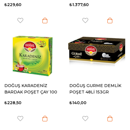
₺229,60
₺1.377,60
DOĞUŞ KARADENİZ
DOĞUŞ GURME DEMLİK
BARDAK POŞET ÇAY 100
POŞET 48Lİ 153GR
LÜ (BERGAMOT)
₺228,50
₺140,00