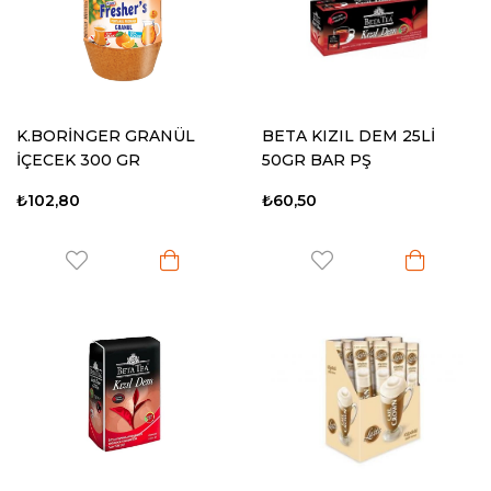
K.BORİNGER GRANÜL
BETA KIZIL DEM 25Lİ
İÇECEK 300 GR
50GR BAR PŞ
PORTAKAL
₺102,80
₺60,50