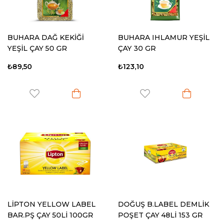
BUHARA DAĞ KEKİĞİ
BUHARA IHLAMUR YEŞİL
YEŞİL ÇAY 50 GR
ÇAY 30 GR
₺89,50
₺123,10
LİPTON YELLOW LABEL
DOĞUŞ B.LABEL DEMLİK
BAR.PŞ ÇAY 50Lİ 100GR
POŞET ÇAY 48Lİ 153 GR