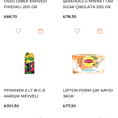
OSSO DİBEK KAHVESİ
ŞEKEROĞLU MİNNETTAR
FINDIKLI 200 GR
SICAK ÇİKOLATA 200 GR
₺66,70
₺78,30
PFANNER 2 LT B-C-E
LİPTON FORM ÇAY KAYISI
KARIŞIK MEYVELİ
36GR
₺301,30
₺77,30