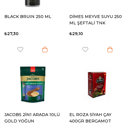
BLACK BRUIN 250 ML
DİMES MEYVE SUYU 250
ML ŞEFTALİ TNK
₺27,30
₺29,10
JACOBS 2İN1 ARADA 10LÜ
EL ROZA SİYAH ÇAY
GOLD YOĞUN
400GR BERGAMOT