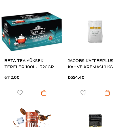
BETA TEA YÜKSEK
JACOBS KAFFEEPLUS
TEPELER 100LÜ 320GR
KAHVE KREMASI 1 KG
DEMLİK POŞET
₺112,00
₺554,40