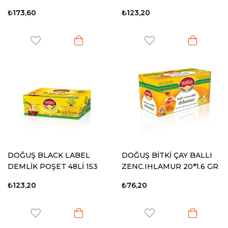
₺173,60
₺123,20
DOĞUŞ BLACK LABEL
DOĞUŞ BİTKİ ÇAY BALLI
DEMLİK POŞET 48Lİ 153
ZENC.IHLAMUR 20*1.6 GR
GR
₺123,20
₺76,20