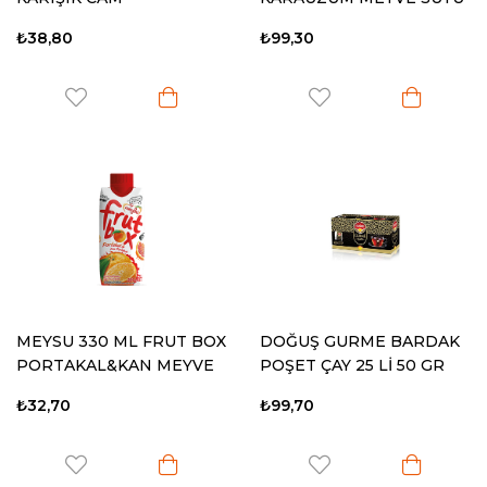
1 LT
₺38,80
₺99,30
MEYSU 330 ML FRUT BOX
DOĞUŞ GURME BARDAK
PORTAKAL&KAN MEYVE
POŞET ÇAY 25 Lİ 50 GR
SUYU
₺32,70
₺99,70