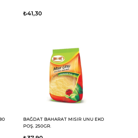
₺41,30
80
BAĞDAT BAHARAT MISIR UNU EKO
POŞ. 250GR.
₺37,90