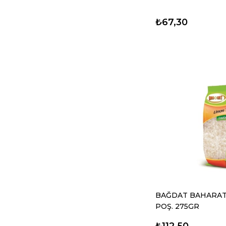
₺67,30
BAĞDAT BAHARAT
POŞ. 275GR
₺112,50