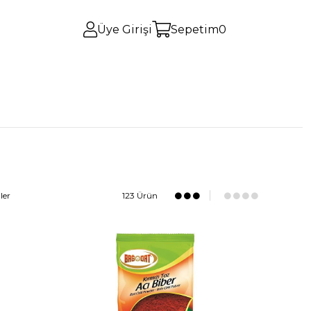
Üye Girişi
Sepetim
0
ler
123 Ürün