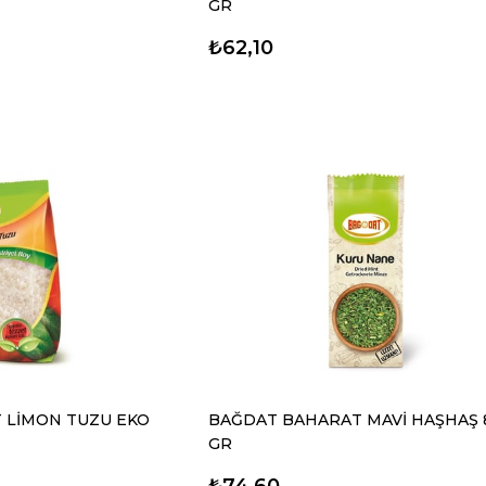
GR
₺62,10
 LİMON TUZU EKO
BAĞDAT BAHARAT MAVİ HAŞHAŞ 
GR
₺74,60