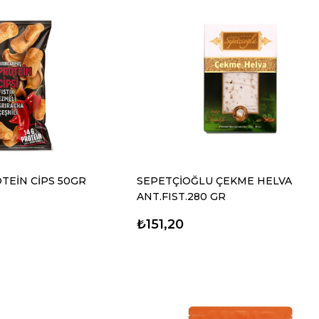
TEİN CİPS 50GR
SEPETÇİOĞLU ÇEKME HELVA
ANT.FIST.280 GR
₺151,20