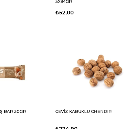
3X84GR
₺52,00
Ş BAR 30GR
CEVİZ KABUKLU CHENDIR
₺224,90