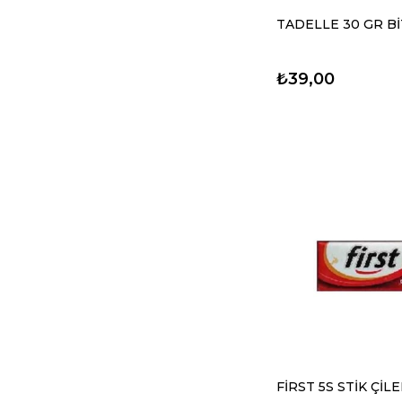
TADELLE 30 GR B
₺39,00
FİRST 5S STİK ÇİLE