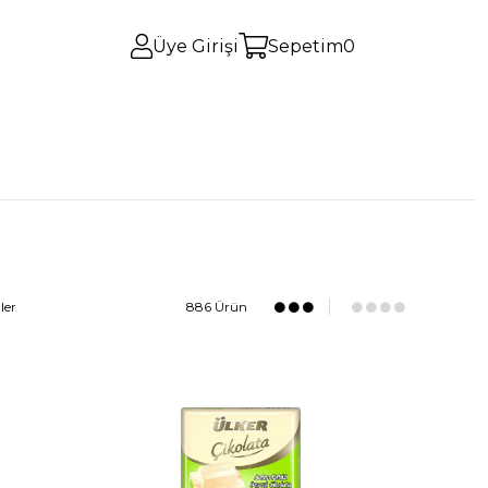
Üye Girişi
Sepetim
0
ler
886 Ürün