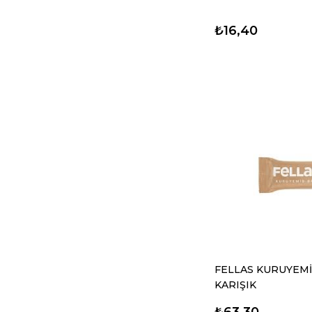
₺16,40
FELLAS KURUYEMİ
KARIŞIK
₺63,30