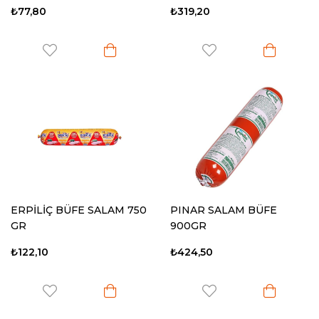
₺77,80
₺319,20
ERPİLİÇ BÜFE SALAM 750
PINAR SALAM BÜFE
GR
900GR
₺122,10
₺424,50