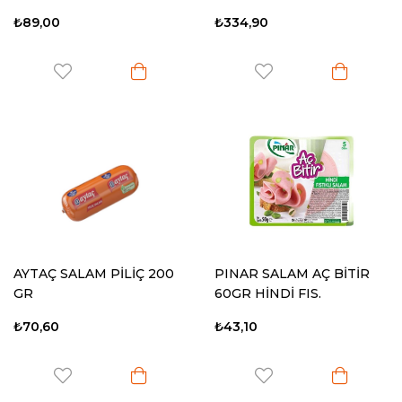
₺89,00
₺334,90
AYTAÇ SALAM PİLİÇ 200
PINAR SALAM AÇ BİTİR
GR
60GR HİNDİ FIS.
₺70,60
₺43,10