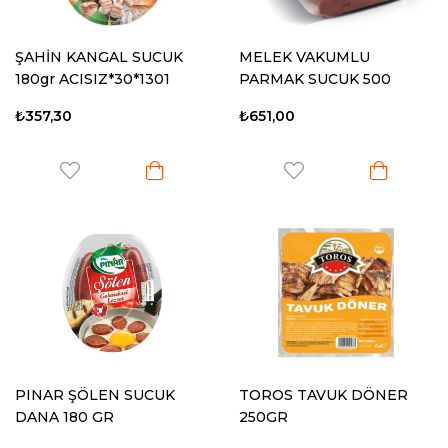
ŞAHİN KANGAL SUCUK
MELEK VAKUMLU
180gr ACISIZ*30*1301
PARMAK SUCUK 500
GR*12*2305
₺357,30
₺651,00
PINAR ŞÖLEN SUCUK
TOROS TAVUK DÖNER
DANA 180 GR
250GR