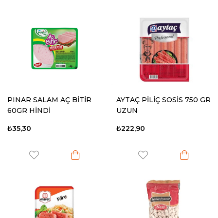
PINAR SALAM AÇ BİTİR
AYTAÇ PİLİÇ SOSİS 750 GR
60GR HİNDİ
UZUN
₺35,30
₺222,90