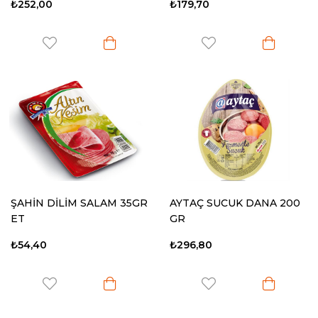
₺252,00
₺179,70
ŞAHİN DİLİM SALAM 35GR
AYTAÇ SUCUK DANA 200
ET
GR
₺54,40
₺296,80