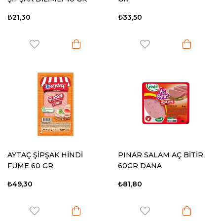
₺21,30
₺33,50
AYTAÇ ŞİPŞAK HİNDİ
PINAR SALAM AÇ BİTİR
FÜME 60 GR
60GR DANA
₺49,30
₺81,80