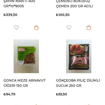
ŞAHİN MANTI 400
ÇEMENCİ KOKUSUZ
GR*10*9005
ÇEMEN 200 GR ACILI
₺339,30
₺100,30
GONCA MEZE ARNAVUT
GÖKÇEOBA PİLİÇ DİLİMLİ
CİĞERİ 150 GR
SUCUK 250 GR
₺94,70
₺55,50