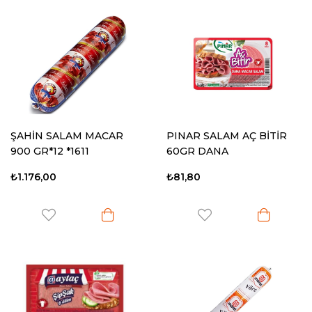
ŞAHİN SALAM MACAR
PINAR SALAM AÇ BİTİR
900 GR*12 *1611
60GR DANA
₺1.176,00
₺81,80