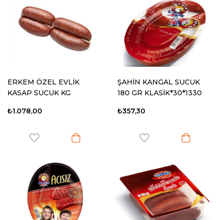
ERKEM ÖZEL EVLİK
ŞAHİN KANGAL SUCUK
KASAP SUCUK KG
180 GR KLASİK*30*1330
₺1.078,00
₺357,30