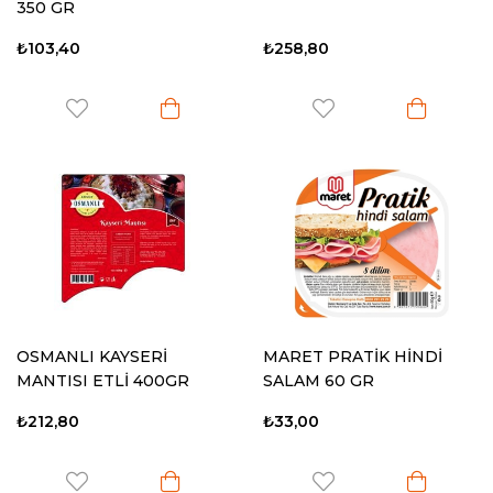
350 GR
₺103,40
₺258,80
OSMANLI KAYSERİ
MARET PRATİK HİNDİ
MANTISI ETLİ 400GR
SALAM 60 GR
₺212,80
₺33,00