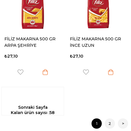
FİLİZ MAKARNA 500 GR
FİLİZ MAKARNA 500 GR
ARPA ŞEHRİYE
İNCE UZUN
₺27,10
₺27,10
Sonraki Sayfa
Kalan ürün sayısı :
58
1
2
>