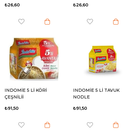
₺26,60
₺26,60
INDOMİE 5 Lİ KÖRİ
INDOMİE 5 Lİ TAVUK
ÇEŞNİLİİ
NODLE
₺91,50
₺91,50