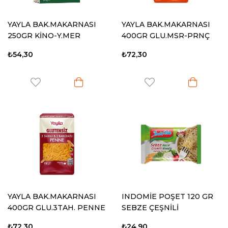
YAYLA BAK.MAKARNASI
YAYLA BAK.MAKARNASI
250GR KİNO-Y.MER
400GR GLU.MSR-PRNÇ
PENNE
FUSILLI
₺54,30
₺72,30
YAYLA BAK.MAKARNASI
INDOMİE POŞET 120 GR
400GR GLU.3TAH. PENNE
SEBZE ÇEŞNİLİ
₺72,30
₺24,90