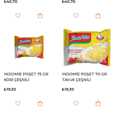
₺40,70
₺40,70
INDOMİE POŞET 75 GR
INDOMİE POŞET 70 GR
KÖRİ ÇEŞNİLİ
TAVUK ÇEŞNİLİ
₺19,30
₺19,30