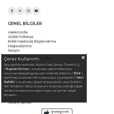
GENEL BİLGİLER
Hakkımızda
Gizlilik Politikası
KVKK Hakkında Bilgilendirme
Mağazalarımız
İletişim
Çerez Kullanımı
ALIŞVERİŞ BİLGİLERİ
İşbu gizlilik politikası, Bizim Gıda Sanayi Ticaret A.Ş
İade ve Değişim Koşulları
(“
KayseriGross
”) tarafından işletilmekte olan
Çerez(Cookie) Kullanımı
www.sanalkayserigross.com internet sitesinin (“
Site
”)
işletilmesi sırasında Site kullanıcıları/ ziyaretçileri (“
Veri
BİLGİLENDİRME
Sahibi
”) tarafından Şirket ile paylaşılan veya Şirketin,
Veri Sahibinin Site’yi kullanımı sırasında ürettiği kişisel
Teslimat Koşulları
verilerin kullanımına ilişkin koşul ve şartları tespit
Güvenli Alışveriş
etmektir.
Üyelik İşlemleri
Garanti Şartları