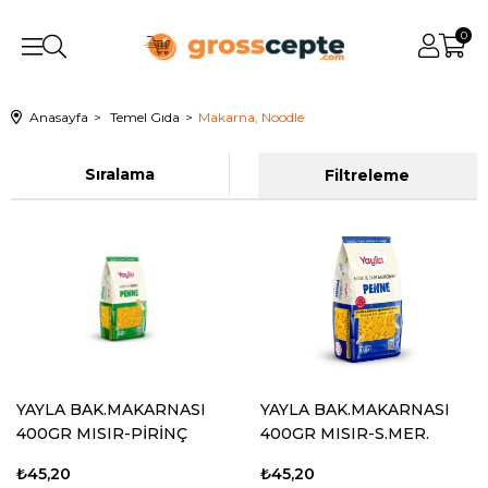
0
Anasayfa
Temel Gıda
Makarna, Noodle
Sıralama
Filtreleme
YAYLA BAK.MAKARNASI
YAYLA BAK.MAKARNASI
400GR MISIR-PİRİNÇ
400GR MISIR-S.MER.
PENNE
PENNE
₺45,20
₺45,20