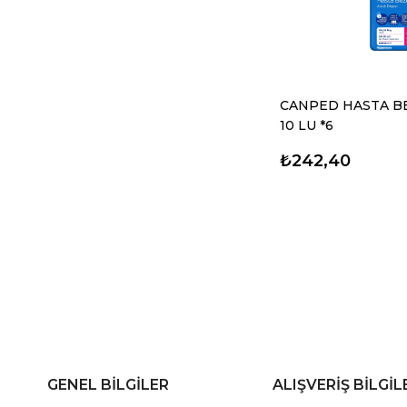
CANPED HASTA BE
10 LU *6
₺242,40
GENEL BİLGİLER
ALIŞVERİŞ BİLGİL