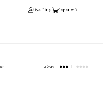
Üye Girişi
Sepetim
0
ler
2 Ürün