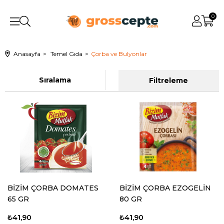
0
Anasayfa
Temel Gıda
Çorba ve Bulyonlar
Sıralama
Filtreleme
BİZİM ÇORBA DOMATES
BİZİM ÇORBA EZOGELİN
65 GR
80 GR
₺41,90
₺41,90