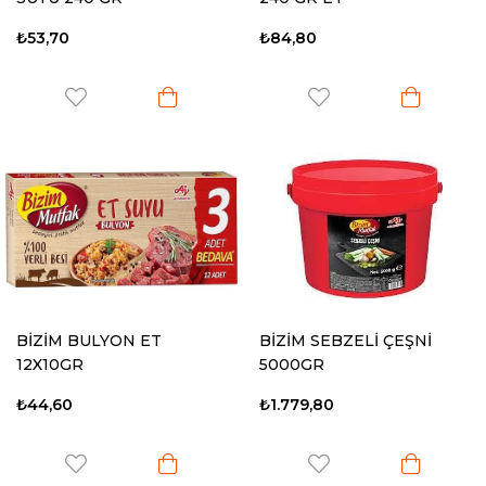
₺53,70
₺84,80
BİZİM BULYON ET
BİZİM SEBZELİ ÇEŞNİ
12X10GR
5000GR
₺44,60
₺1.779,80