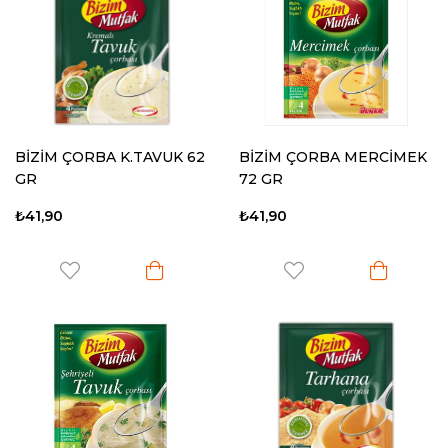
BİZİM ÇORBA K.TAVUK 62
BİZİM ÇORBA MERCİMEK
GR
72 GR
₺41,90
₺41,90