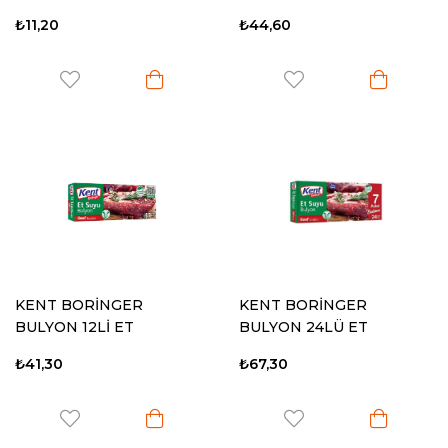
₺11,20
₺44,60
KENT BORİNGER
KENT BORİNGER
BULYON 12Lİ ET
BULYON 24LÜ ET
₺41,30
₺67,30