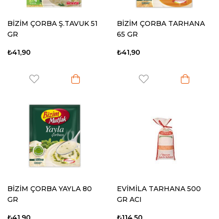
BİZİM ÇORBA Ş.TAVUK 51
BİZİM ÇORBA TARHANA
GR
65 GR
₺41,90
₺41,90
BİZİM ÇORBA YAYLA 80
EVİMİLA TARHANA 500
GR
GR ACI
₺41,90
₺114,50