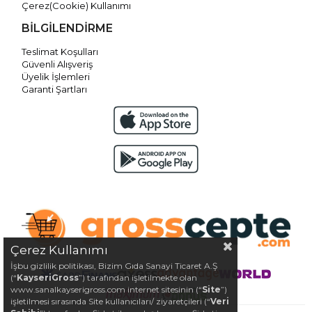
Çerez(Cookie) Kullanımı
BİLGİLENDİRME
Teslimat Koşulları
Güvenli Alışveriş
Üyelik İşlemleri
Garanti Şartları
Çerez Kullanımı
İşbu gizlilik politikası, Bizim Gıda Sanayi Ticaret A.Ş
(“
KayseriGross
”) tarafından işletilmekte olan
www.sanalkayserigross.com internet sitesinin (“
Site
”)
işletilmesi sırasında Site kullanıcıları/ ziyaretçileri (“
Veri