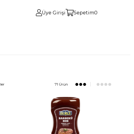
Üye Girişi
Sepetim
0
ler
71 Ürün