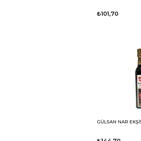
₺101,70
GÜLSAN NAR EKŞİS
₺144,70