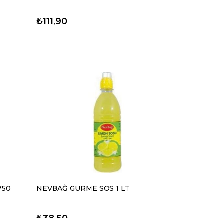
₺111,90
750
NEVBAĞ GURME SOS 1 LT
₺38,50