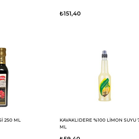
₺151,40
İ 250 ML
KAVAKLIDERE %100 LİMON SUYU 
ML
₺59,40