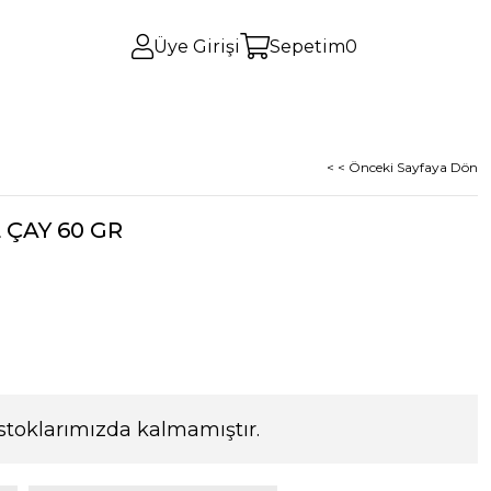
Üye Girişi
Sepetim
0
< < Önceki Sayfaya Dön
 ÇAY 60 GR
stoklarımızda kalmamıştır.