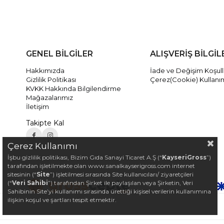
GENEL BİLGİLER
ALIŞVERİŞ BİLGİL
Hakkımızda
İade ve Değişim Koşull
Gizlilik Politikası
Çerez(Cookie) Kullanı
KVKK Hakkında Bilgilendirme
Mağazalarımız
İletişim
Takipte Kal
Çerez Kullanımı
İşbu gizlilik politikası, Bizim Gıda Sanayi Ticaret A.Ş (“
KayseriGross
”)
tarafından işletilmekte olan www.sanalkayserigross.com internet
sitesinin (“
Site
”) işletilmesi sırasında Site kullanıcıları/ ziyaretçileri
(“
Veri Sahibi
”) tarafından Şirket ile paylaşılan veya Şirketin, Veri
Sahibinin Site’yi kullanımı sırasında ürettiği kişisel verilerin kullanımına
ilişkin koşul ve şartları tespit etmektir.