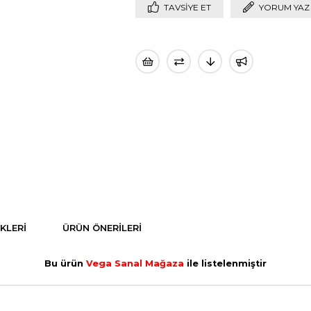
TAVSIYE ET
YORUM YAZ
KLERI
ÜRÜN ÖNERILERI
Bu ürün
Vega Sanal Mağaza
ile listelenmiştir