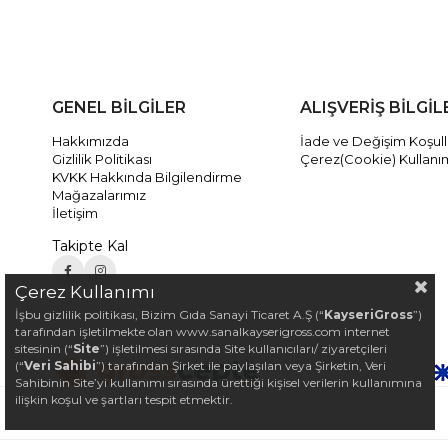
GENEL BİLGİLER
ALIŞVERİŞ BİLGİL
Hakkımızda
İade ve Değişim Koşull
Gizlilik Politikası
Çerez(Cookie) Kullanı
KVKK Hakkında Bilgilendirme
Mağazalarımız
İletişim
Takipte Kal
Çerez Kullanımı
İşbu gizlilik politikası, Bizim Gıda Sanayi Ticaret A.Ş (“
KayseriGross
”)
tarafından işletilmekte olan www.sanalkayserigross.com internet
sitesinin (“
Site
”) işletilmesi sırasında Site kullanıcıları/ ziyaretçileri
(“
Veri Sahibi
”) tarafından Şirket ile paylaşılan veya Şirketin, Veri
Sahibinin Site’yi kullanımı sırasında ürettiği kişisel verilerin kullanımına
ilişkin koşul ve şartları tespit etmektir.