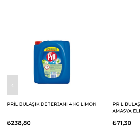
PRİL BULAŞIK DETERJANI 4 KG LİMON
PRİL BULAŞ
AMASYA EL
₺238,80
₺71,30