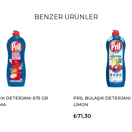
BENZER ÜRÜNLER
IK DETERJANI 675 GR
PRİL BULAŞIK DETERJANI
MA
LİMON
₺71,30