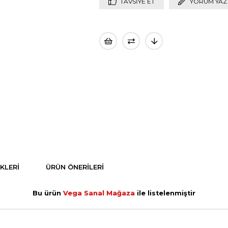
TAVSIYE ET
YORUM YAZ
KLERI
ÜRÜN ÖNERILERI
Bu ürün
Vega Sanal Mağaza
ile listelenmiştir