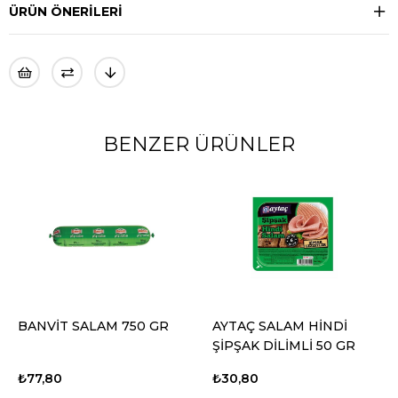
ÜRÜN ÖNERILERI
BENZER ÜRÜNLER
BANVİT SALAM 750 GR
AYTAÇ SALAM HİNDİ
ŞİPŞAK DİLİMLİ 50 GR
₺77,80
₺30,80