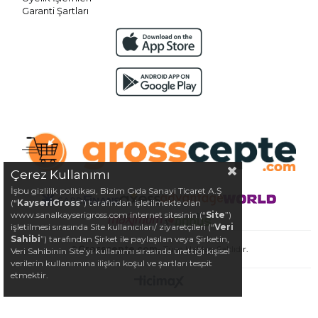
Garanti Şartları
Çerez Kullanımı
İşbu gizlilik politikası, Bizim Gıda Sanayi Ticaret A.Ş
(“
KayseriGross
”) tarafından işletilmekte olan
www.sanalkayserigross.com internet sitesinin (“
Site
”)
işletilmesi sırasında Site kullanıcıları/ ziyaretçileri (“
Veri
Sahibi
”) tarafından Şirket ile paylaşılan veya Şirketin,
©
Grosscepte.com
- Tüm Hakları Saklıdır.
Veri Sahibinin Site’yi kullanımı sırasında ürettiği kişisel
verilerin kullanımına ilişkin koşul ve şartları tespit
etmektir.