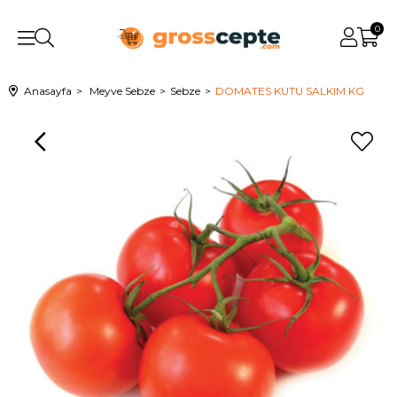
0
Anasayfa
Meyve Sebze
Sebze
DOMATES KUTU SALKIM KG