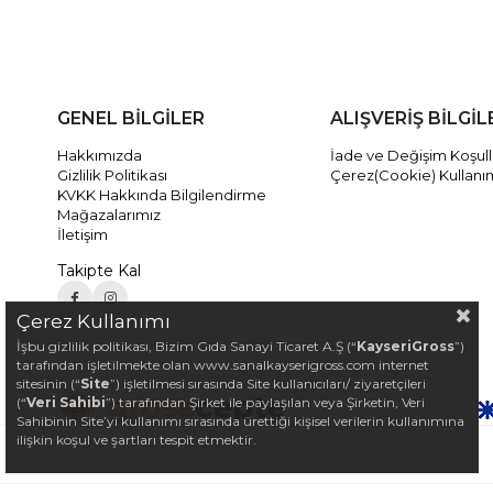
GENEL BİLGİLER
ALIŞVERİŞ BİLGİL
Hakkımızda
İade ve Değişim Koşull
Gizlilik Politikası
Çerez(Cookie) Kullanı
KVKK Hakkında Bilgilendirme
Mağazalarımız
İletişim
Takipte Kal
Çerez Kullanımı
İşbu gizlilik politikası, Bizim Gıda Sanayi Ticaret A.Ş (“
KayseriGross
”)
tarafından işletilmekte olan www.sanalkayserigross.com internet
sitesinin (“
Site
”) işletilmesi sırasında Site kullanıcıları/ ziyaretçileri
(“
Veri Sahibi
”) tarafından Şirket ile paylaşılan veya Şirketin, Veri
Sahibinin Site’yi kullanımı sırasında ürettiği kişisel verilerin kullanımına
ilişkin koşul ve şartları tespit etmektir.