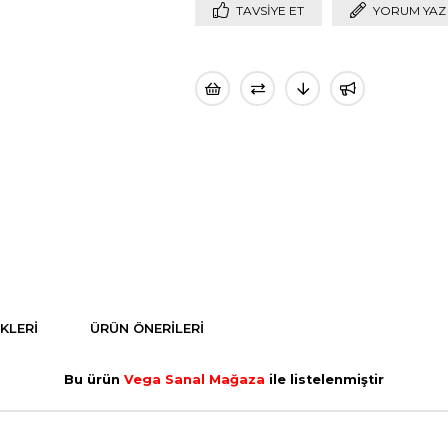
TAVSIYE ET
YORUM YAZ
KLERI
ÜRÜN ÖNERILERI
Bu ürün
Vega Sanal Mağaza
ile listelenmiştir