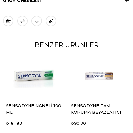
ÜRÜN ÖNERILERI
BENZER ÜRÜNLER
SODYNE NANELİ 100
SENSODYNE TAM
CORE
KORUMA BEYAZLATICI
KREM
DİŞ MACUNU 50 ML
1,80
₺90,70
₺188