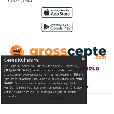
Garanti Şartları
Çerez Kullanımı
İşbu gizlilik politikası, Bizim Gıda Sanayi Ticaret A.Ş
(“
KayseriGross
”) tarafından işletilmekte olan
www.sanalkayserigross.com internet sitesinin (“
Site
”)
işletilmesi sırasında Site kullanıcıları/ ziyaretçileri (“
Veri
Sahibi
”) tarafından Şirket ile paylaşılan veya Şirketin,
©
Grosscepte.com
- Tüm Hakları Saklıdır.
Veri Sahibinin Site’yi kullanımı sırasında ürettiği kişisel
verilerin kullanımına ilişkin koşul ve şartları tespit
etmektir.