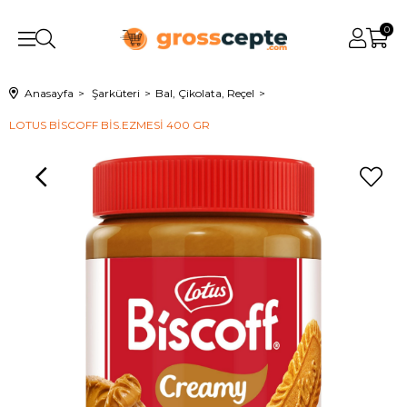
0
Anasayfa
Şarküteri
Bal, Çikolata, Reçel
LOTUS BİSCOFF BİS.EZMESİ 400 GR