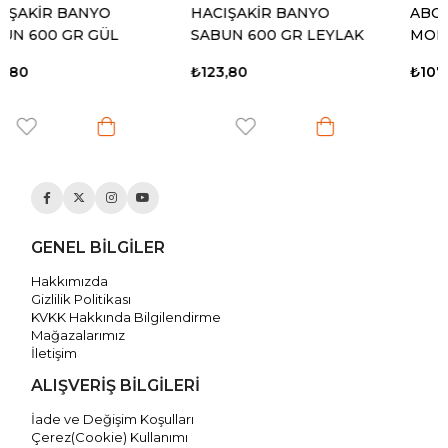
O
HACIŞAKİR BANYO
ABC SIVI SABUN 3 
ÜL
SABUN 600 GR LEYLAK
MOR
₺123,80
₺107,30
GENEL BİLGİLER
Hakkımızda
Gizlilik Politikası
KVKK Hakkında Bilgilendirme
Mağazalarımız
İletişim
ALIŞVERİŞ BİLGİLERİ
İade ve Değişim Koşulları
Çerez(Cookie) Kullanımı