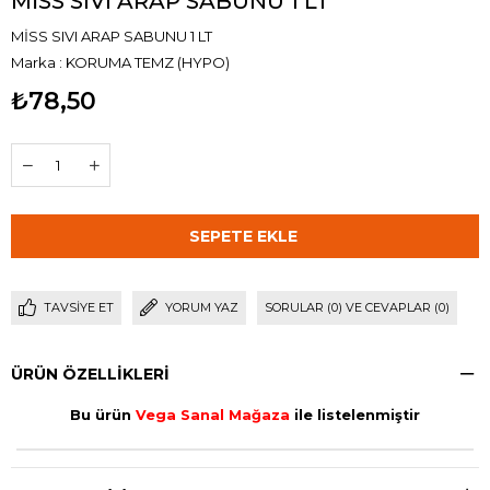
MİSS SIVI ARAP SABUNU 1 LT
MİSS SIVI ARAP SABUNU 1 LT
Marka
:
KORUMA TEMZ (HYPO)
₺78,50
TAVSIYE ET
YORUM YAZ
SORULAR (0) VE CEVAPLAR (0)
ÜRÜN ÖZELLIKLERI
Bu ürün
Vega Sanal Mağaza
ile listelenmiştir