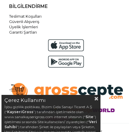
BİLGİLENDİRME
Teslimat Koşulları
Güvenli Alışveriş
Üyelik İşlemleri
Garanti Şartları
Çerez Kullanımı
İşbu gizlilik politikası, Bizim Gıda Sanayi Ticaret A.Ş
(“
KayseriGross
”) tarafından işletilmekte olan
www.sanalkayserigross.com internet sitesinin (“
Site
”)
işletilmesi sırasında Site kullanıcıları/ ziyaretçileri (“
Veri
Sahibi
”) tarafından Şirket ile paylaşılan veya Şirketin,
©
Grosscepte.com
- Tüm Hakları Saklıdır.
Veri Sahibinin Site’yi kullanımı sırasında ürettiği kişisel