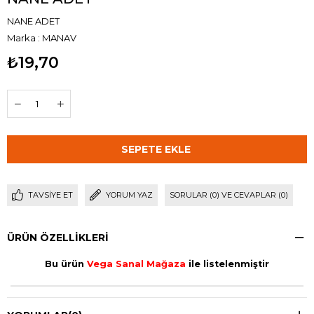
NANE ADET
Marka
:
MANAV
₺19,70
TAVSIYE ET
YORUM YAZ
SORULAR (0) VE CEVAPLAR (0)
ÜRÜN ÖZELLIKLERI
Bu ürün
Vega Sanal Mağaza
ile listelenmiştir