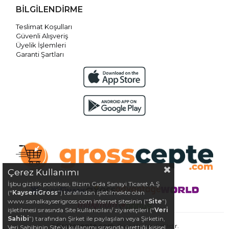
BİLGİLENDİRME
Teslimat Koşulları
Güvenli Alışveriş
Üyelik İşlemleri
Garanti Şartları
Çerez Kullanımı
İşbu gizlilik politikası, Bizim Gıda Sanayi Ticaret A.Ş
(“
KayseriGross
”) tarafından işletilmekte olan
www.sanalkayserigross.com internet sitesinin (“
Site
”)
işletilmesi sırasında Site kullanıcıları/ ziyaretçileri (“
Veri
Sahibi
”) tarafından Şirket ile paylaşılan veya Şirketin,
©
Grosscepte.com
- Tüm Hakları Saklıdır.
Veri Sahibinin Site’yi kullanımı sırasında ürettiği kişisel