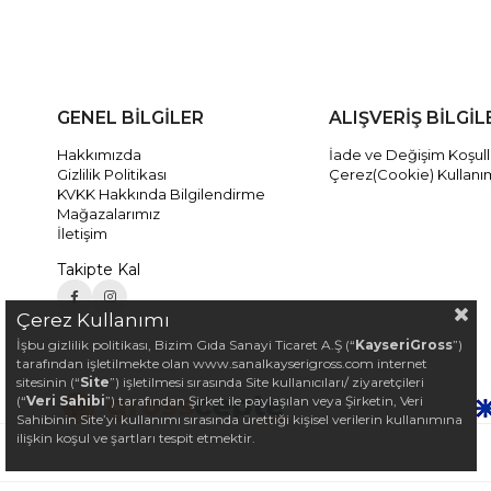
GENEL BİLGİLER
ALIŞVERİŞ BİLGİL
Hakkımızda
İade ve Değişim Koşull
Gizlilik Politikası
Çerez(Cookie) Kullanı
KVKK Hakkında Bilgilendirme
Mağazalarımız
İletişim
Takipte Kal
Çerez Kullanımı
İşbu gizlilik politikası, Bizim Gıda Sanayi Ticaret A.Ş (“
KayseriGross
”)
tarafından işletilmekte olan www.sanalkayserigross.com internet
sitesinin (“
Site
”) işletilmesi sırasında Site kullanıcıları/ ziyaretçileri
(“
Veri Sahibi
”) tarafından Şirket ile paylaşılan veya Şirketin, Veri
Sahibinin Site’yi kullanımı sırasında ürettiği kişisel verilerin kullanımına
ilişkin koşul ve şartları tespit etmektir.