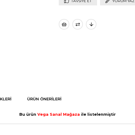
TAVSIYE ET
YORUM YAZ
KLERI
ÜRÜN ÖNERILERI
Bu ürün
Vega Sanal Mağaza
ile listelenmiştir