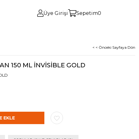
Üye Girişi
Sepetim
0
< < Önceki Sayfaya Dön
N 150 ML İNVİSİBLE GOLD
GOLD