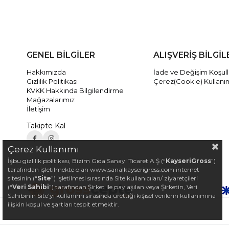
GENEL BİLGİLER
ALIŞVERİŞ BİLGİL
Hakkımızda
İade ve Değişim Koşull
Gizlilik Politikası
Çerez(Cookie) Kullanı
KVKK Hakkında Bilgilendirme
Mağazalarımız
İletişim
Takipte Kal
Çerez Kullanımı
İşbu gizlilik politikası, Bizim Gıda Sanayi Ticaret A.Ş (“
KayseriGross
”)
tarafından işletilmekte olan www.sanalkayserigross.com internet
sitesinin (“
Site
”) işletilmesi sırasında Site kullanıcıları/ ziyaretçileri
(“
Veri Sahibi
”) tarafından Şirket ile paylaşılan veya Şirketin, Veri
Sahibinin Site’yi kullanımı sırasında ürettiği kişisel verilerin kullanımına
ilişkin koşul ve şartları tespit etmektir.