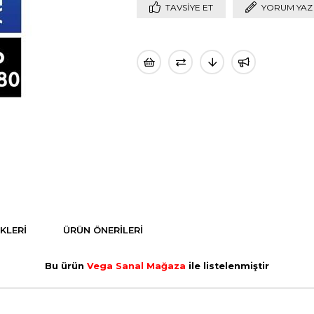
TAVSIYE ET
YORUM YAZ
KLERI
ÜRÜN ÖNERILERI
Bu ürün
Vega Sanal Mağaza
ile listelenmiştir