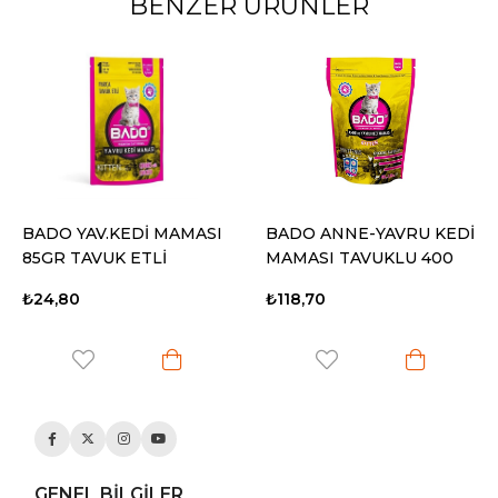
BENZER ÜRÜNLER
BADO YAV.KEDİ MAMASI
BADO ANNE-YAVRU KEDİ
85GR TAVUK ETLİ
MAMASI TAVUKLU 400
GR
₺24,80
₺118,70
GENEL BİLGİLER