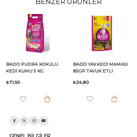
BENZER ÜRÜNLER
BADO PUDRA KOKULU
BADO YAV.KEDİ MAMASI
KEDİ KUMU 5 KG
85GR TAVUK ETLİ
₺71,50
₺24,80
GENEL BİLGİLER