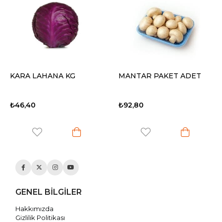
 LAHANA KG
MANTAR PAKET ADET
KABAK
40
₺92,80
₺37,10
GENEL BİLGİLER
Hakkımızda
Gizlilik Politikası