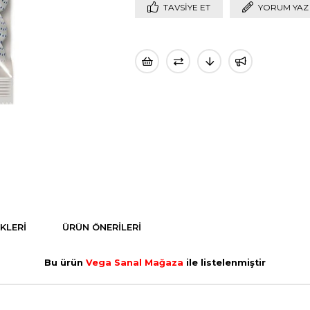
TAVSIYE ET
YORUM YAZ
KLERI
ÜRÜN ÖNERILERI
Bu ürün
Vega Sanal Mağaza
ile listelenmiştir