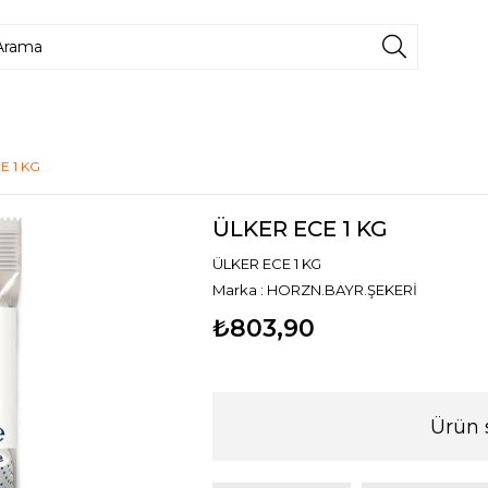
E 1 KG
ÜLKER ECE 1 KG
ÜLKER ECE 1 KG
Marka
:
HORZN.BAYR.ŞEKERİ
₺803,90
Ürün 