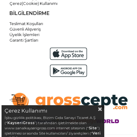
Çerez(Cookie) Kullanımı
BİLGİLENDİRME
Teslimat Koşulları
Güvenli Alışveriş
Üyelik İşlemleri
Garanti Şartları
Çerez Kullanımı
İşbu gizlilik politikası, Bizim Gıda Sanayi Ticaret A.Ş
(“
KayseriGross
”) tarafından işletilmekte olan
www.sanalkayserigross.com internet sitesinin (“
Site
”)
işletilmesi sırasında Site kullanıcıları/ ziyaretçileri (“
Veri