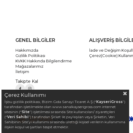
GENEL BİLGİLER
ALIŞVERİŞ BİLGİL
Hakkımızda
İade ve Değişim Koşull
Gizlilik Politikası
Çerez(Cookie) Kullanı
KVKK Hakkında Bilgilendirme
Mağazalarımız
İletişim
Takipte Kal
Çerez Kullanımı
İşbu gizlilik politikası, Bizim Gıda Sanayi Ticaret A.Ş (“
KayseriGross
”)
tarafından işletilmekte olan www.sanalkayserigross.com internet
sitesinin (“
Site
”) işletilmesi sırasında Site kullanıcıları/ ziyaretçileri
(“
Veri Sahibi
”) tarafından Şirket ile paylaşılan veya Şirketin, Veri
Sahibinin Site’yi kullanımı sırasında ürettiği kişisel verilerin kullanımına
ilişkin koşul ve şartları tespit etmektir.