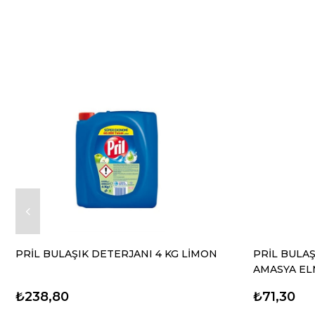
PRİL BULAŞIK DETERJANI 4 KG LİMON
PRİL BULAŞ
AMASYA EL
₺238,80
₺71,30