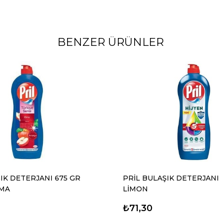
BENZER ÜRÜNLER
IK DETERJANI 675 GR
PRİL BULAŞIK DETERJANI
MA
LİMON
₺71,30