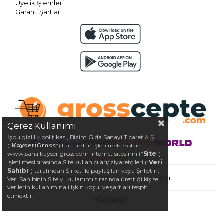
Üyelik İşlemleri
Garanti Şartları
Çerez Kullanımı
İşbu gizlilik politikası, Bizim Gıda Sanayi Ticaret A.Ş
(“
KayseriGross
”) tarafından işletilmekte olan
www.sanalkayserigross.com internet sitesinin (“
Site
”)
işletilmesi sırasında Site kullanıcıları/ ziyaretçileri (“
Veri
Sahibi
”) tarafından Şirket ile paylaşılan veya Şirketin,
©
Grosscepte.com
- Tüm Hakları Saklıdır.
Veri Sahibinin Site’yi kullanımı sırasında ürettiği kişisel
verilerin kullanımına ilişkin koşul ve şartları tespit
etmektir.