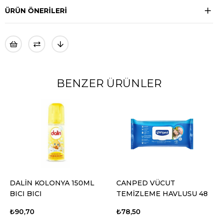
ÜRÜN ÖNERILERI
BENZER ÜRÜNLER
DALİN KOLONYA 150ML
CANPED VÜCUT
BICI BICI
TEMİZLEME HAVLUSU 48
Lİ
₺90,70
₺78,50