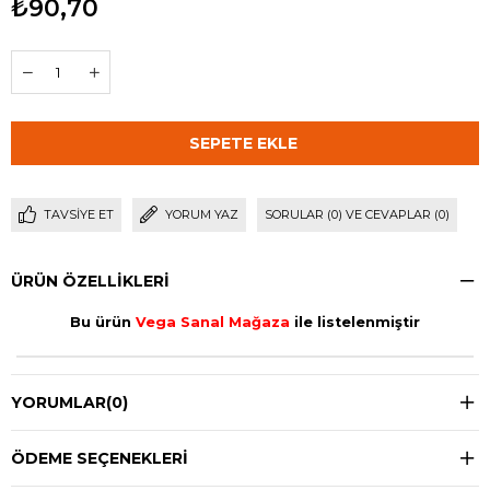
₺90,70
TAVSIYE ET
YORUM YAZ
SORULAR (0) VE CEVAPLAR (0)
ÜRÜN ÖZELLIKLERI
Bu ürün
Vega Sanal Mağaza
ile listelenmiştir
YORUMLAR
(0)
ÖDEME SEÇENEKLERI