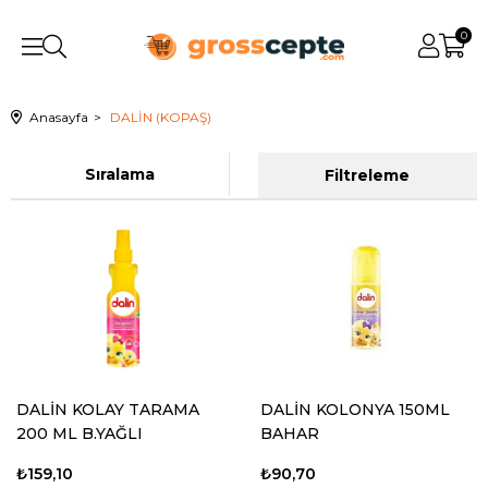
0
Anasayfa
DALİN (KOPAŞ)
Sıralama
Filtreleme
DALİN KOLAY TARAMA
DALİN KOLONYA 150ML
200 ML B.YAĞLI
BAHAR
₺159,10
₺90,70