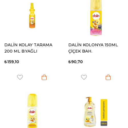
DALİN KOLAY TARAMA
DALİN KOLONYA 150ML
200 ML B.YAĞLI
ÇİÇEK BAH.
₺159,10
₺90,70